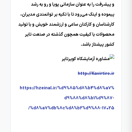
و پیشرفت را به عنوان سازمانی پویا و رو به رشد
پیموده و اینک می‌رود تا با تکیه بر توانمندی مدیران،
کارشناسان و کارکنان ساعی و ارزشمند خویش و با تولید
محصولات با کیفیت همچون گذشته در صنعت تایر
کشور پیشتاز باشد.
http://Kavirtire.ir
https://hzeinal.ir/%d9%85%d8%b4%d8%a7%
d9%88%d8%b1%d9%87-
%d8%a7%db%8c%d8%b2%d9%88-17025/