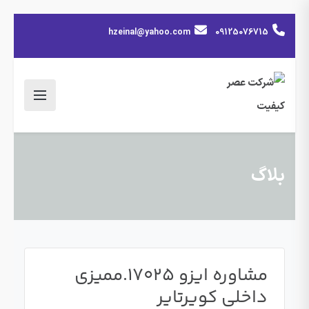
hzeinal@yahoo.com
09125076715
بلاگ
مشاوره ایزو 17025.ممیزی
داخلی کویرتایر