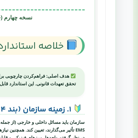
نسخه چهارم (جایگزین 2015 + اصلاحیه 2024) | رویکرد 
خلاصه استاندارد ISO 14001:2026 (معادل ۴ صفحه محتوای کلی
هدف اصلی:
فراهم‌کردن چارچوبی بر
تحقق تعهدات قانونی. این استاندارد قاب
۱. زمینه سازمان (بند ۴)
سازمان باید مسائل داخلی و خارجی (از جمله
EMS تأثیر می‌گذارند، تعیین کند. همچنین نیازها و انتظارات ذی‌نفعان مرتبط را شناسایی کرده و مشخص کند کدامیک به
در نظر گرفتن واحدها، مرزهای فیزیکی و قابل