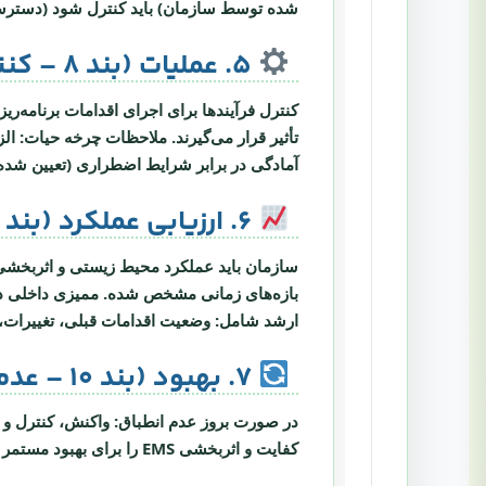
شده توسط سازمان) باید کنترل شود (دسترس
۵. عملیات (بند ۸ – کنترل عملیاتی و آمادگی اضطراری)
کنترل فرآیندها برای اجرای اقدامات برنامه‌ری
تأثیر قرار می‌گیرند. ملاحظات چرخه حیات: 
آمادگی در برابر شرایط اضطراری (تعیین شده در 6.1.2) از جمله برنامه پاسخ، تست دوره‌ای و بازنگری پس
۶. ارزیابی عملکرد (بند ۹ – پایش، اندازه‌گیری، تحلیل، ممیزی، بازنگری مدیریت)
سازمان باید عملکرد محیط زیستی و اثربخشی EMS را ارزیابی کن
بازه‌های زمانی مشخص شده. ممیزی داخلی در 
ارشد شامل: وضعیت اقدامات قبلی، تغییرات، ن
۷. بهبود (بند ۱۰ – عدم انطباق و اقدام اصلاحی، بهبود مستمر)
در صورت بروز عدم انطباق: واکنش، کنترل و
کفایت و اثربخشی EMS
را برای
بهبود مستمر