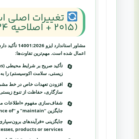
(2015 + اصلاحیه 2024)
مشاور استاندارد ایزو 14001:2026
تأکید دار
اعمال شده است. مهم‌ترین تفاوت‌ها:
تأکید صریح بر شرایط محیطی (Environmental conditions):
زیستی، سلامت اکوسیستم) را به 
افزودن تعهدات خاص در خط مش
سازگاری، حفاظت از تنوع زیستی و ا
شفاف‌سازی مفهوم «اطلاعات مستند» (ed information
جایگزین “maintain” و “available as evidence of” جایگزین “retain” شده است. هدف نشان دادن شواهد عینی بدون بار حقوقی افراطی.
جایگزینی «فرآیندهای برون‌سپاری
vided processes, products or services