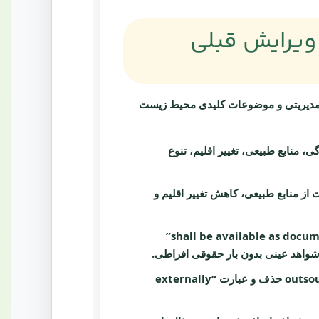
ISO 14001:202 نسبت به ویرایش قبلی
ای مدیریتی و موضوعات کلیدی محیط زیست
ودگی، منابع طبیعی، تغییر اقلیم، تنوع
 منابع طبیعی، کاهش تغییر اقلیم و
عبارت “shall be available as documented information”
واژه outsource حذف و عبارت “externally