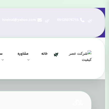
hzeinal@yahoo.com
09125076715
خانه
مشاوره
سر
بلاگ